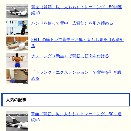
背面（背筋、尻、太もも）トレーニング、50回連
続×3
バンドを使って背中（広背筋）を引き締める
8種目の筋トレで背中～お尻～太もも裏を引き締め
る
チンニング（懸垂）で背筋に筋肉を付ける
「トランク・エクステンション」で背中を引き締
める
人気の記事
背面（背筋、尻、太もも）トレーニング、50回連
続×3