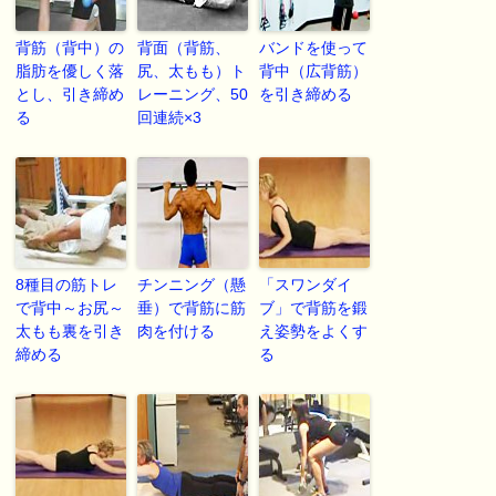
背筋（背中）の
背面（背筋、
バンドを使って
脂肪を優しく落
尻、太もも）ト
背中（広背筋）
とし、引き締め
レーニング、50
を引き締める
る
回連続×3
8種目の筋トレ
チンニング（懸
「スワンダイ
で背中～お尻～
垂）で背筋に筋
ブ」で背筋を鍛
太もも裏を引き
肉を付ける
え姿勢をよくす
締める
る