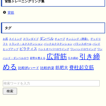
背筋トレーニングリンク集
背筋
タグ
ダンベル
お尻
スイミング
スワンダイブ
チューブ
チンニング（懸垂）
デッドリ
フト
トランク・エクステンション
バックエクステンション
バランスボール
バンド
ピラティス
ヒップアップ
ベントオーバーロウイング
ワンハンドロウイング
ワン
広背筋
引き締
ハンド・ダンベルロウ
姿勢を整える
引き締め
める
脊柱起立筋
筋肥大
比較的ハード
比較的楽